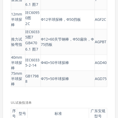
6.1 图7
IEC6095
12mm
0图
半球探
Φ12半球探棒，Φ50挡板
AGF2C
2C
棒
IEC6033
5图7
推力试
Φ12×60关节钢棒，Φ50扁块，Φ
AGPBT
GB470
验弯指
75挡板
6.1 图7
40mm
IEC6033
半球探
Φ40×50半球探棒
AGD40
5-2-14
棒
75mm
GB1798
半球探
Φ75×50半球探棒
AGD75
8
棒
UL试验指清单
序
广东安规
型号
标准
号
型号