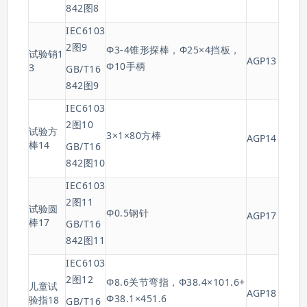
842图8
IEC6103
2图9
Φ3-4锥形探棒，Φ25×4挡板，
试验销1
AGP13
Φ10手柄
3
GB/T16
842图9
IEC6103
2图10
试验方
3×1×80方棒
AGP14
棒14
GB/T16
842图10
IEC6103
2图11
试验圆
Φ0.5钢针
AGP17
棒17
GB/T16
842图11
IEC6103
2图12
Φ8.6关节弯指，Φ38.4×101.6+
儿童试
AGP18
Φ38.1×451.6
验指18
GB/T16