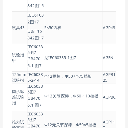
842图16
IEC6103
2图17
试具43
5×50方棒
AGP43
GB/T16
842图17
IEC6033
5图7
试验指
见IEC60335-1图7
AGFNL
GB470
甲
6.1 图7
125mm
IEC6033
AGPB1
Φ12探棒，Φ50+Φ75挡板
试验指
5-2-14
25
IEC6033
圆形标
5图7
Φ12关节探棒，Φ60-110挡板
准试验
AGPBC
GB470
指
6.1 图7
IEC6033
5图7
推力试
AGP11
Φ12无关节探棒，Φ50×5挡板
GB470
验直指
T