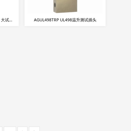
AGSU0196 UL498-2017图139.2 大试验销
AGUL498TRP UL498温升测试插头