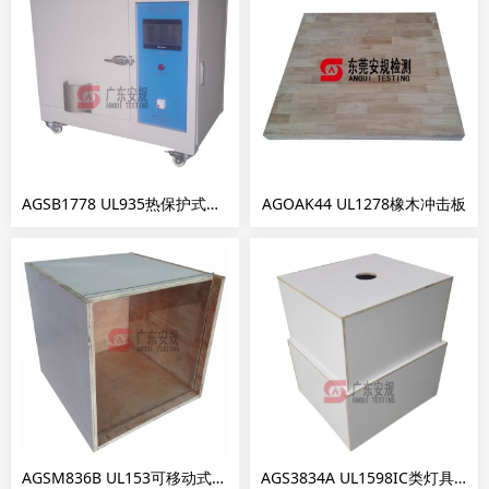
AGSB1778 UL935热保护式镇流器加热试验箱
AGOAK44 UL1278橡木冲击板
AGSM836B UL153可移动式橱柜灯测试箱
AGS3834A UL1598IC类灯具温升测试木箱